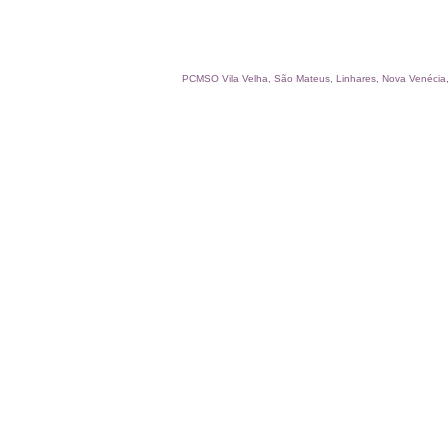
PCMSO Vila Velha, São Mateus, Linhares, Nova Venécia
Consultoria:
• LTCAT
• LI
(Laudo de Insalubridade)
• LP
(Laudo de Periculosidade)
• Gestão Mensal SST
• PCMSO -
Programa de Controle Médico de
Saúde Ocupacional
• PCA -
Programa de Conservação Auditiva
• PPP -
Perfil Profissiográfico
Previdenciário
• Ordem de Serviços