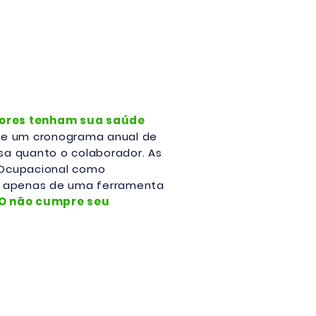
dores tenham sua saúde
de um cronograma anual de
a quanto o colaborador. As
 Ocupacional como
se apenas de uma ferramenta
O não cumpre seu
zer atende-lo(a)!