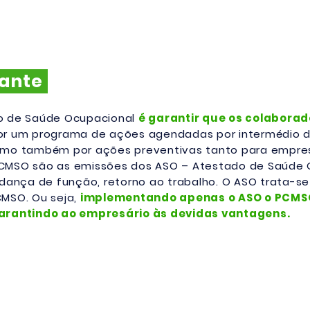
tante
o de Saúde Ocupacional
é garantir que os colabora
r um programa de ações agendadas por intermédio 
omo também por ações preventivas tanto para empres
CMSO são as emissões dos ASO – Atestado de Saúde
udança de função, retorno ao trabalho. O ASO trata-
CMSO. Ou seja,
implementando apenas o ASO o PCMS
garantindo ao empresário às devidas vantagens.
obre esse ou outros
Será um pra