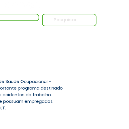
essar o Live Blog
 de Saúde Ocupacional –
portante programa destinado
acidentes do trabalho.
que possuam empregados
LT.