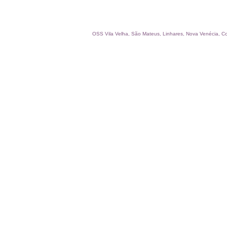
OSS Vila Velha, São Mateus, Linhares, Nova Venécia, C
Consultoria:
• LTCAT
• LI
(Laudo de Insalubridade)
• LP
(Laudo de Periculosidade)
• Gestão Mensal SST
• PCMSO -
Programa de Controle Médico de
Saúde Ocupacional
• PCA -
Programa de Conservação Auditiva
• PPP -
Perfil Profissiográfico
Previdenciário
• Ordem de Serviços