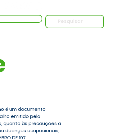
essar o Live Blog
e
lho é um documento
alho emitido pelo
os, quanto às precauções a
 ou doenças ocupacionais,
EMBRO DE 197.