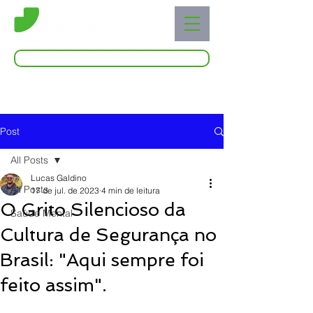
Acessar o Live Blog
Post
All Posts
Lucas Galdino
All Posts
17 de jul. de 2023
4 min de leitura
O Grito Silencioso da
Saúde Mental
Cultura de Segurança no
Brasil: "Aqui sempre foi
feito assim".