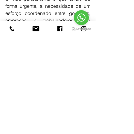
forma urgente, a necessidade de um 
esforço coordenado entre governos, 
empresas e trabalhadores para 
promover a segurança no local de 
trabalho. Uma ação governamental 
robusta, incluindo legislação rigorosa e 
fiscalização intensificada, é vista como 
um componente crítico deste esforço.
Gostaria de finalizar esse arigo para te 
dizer que 
acidentes de trabalho não 
são inevitáveis; são o resultado de 
falhas evitáveis
. Se desafiarmos a 
mentalidade de "sempre foi feito assim" 
e se investirmos na cultura de 
segurança, podemos mudar a narrativa 
trágica dos acidentes de trabalho no 
Brasil. 