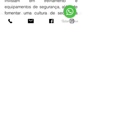
invistam em treinamento e 
equipamentos de segurança, além de 
fomentar uma cultura de segurança 
entre seus funcionários. A segurança 
do trabalho deve ser vista não como 
um custo, mas como um investimento 
estratégico que beneficia a todos os 
envolvidos.
Se você achou este artigo útil e 
acredita que ele pode fazer a diferença 
na vida de alguém que você conhece, 
por favor, compartilhe-o! 
Cada compartilhamento não apenas 
ajuda a disseminar informações 
importantes sobre segurança no 
trabalho, mas também apoia o nosso 
objetivo de criar um ambiente de 