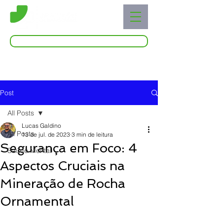
Acessar o Live Blog
Post
All Posts
Lucas Galdino
All Posts
13 de jul. de 2023
3 min de leitura
Segurança em Foco: 4
Saúde Mental
Aspectos Cruciais na
Mineração de Rocha
Ornamental