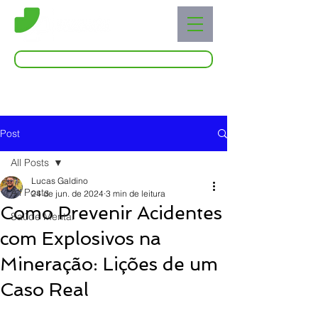
Acessar o Live Blog
Post
All Posts
Lucas Galdino
All Posts
24 de jun. de 2024
3 min de leitura
Como Prevenir Acidentes
Saúde Mental
com Explosivos na
Mineração: Lições de um
Caso Real