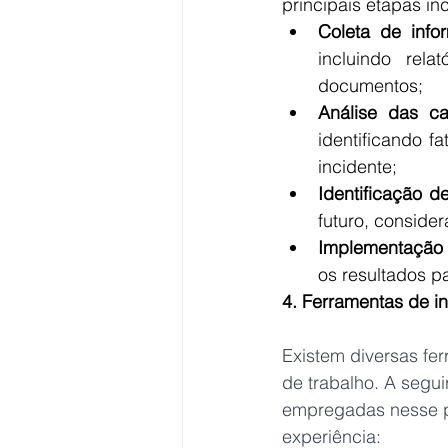
principais etapas in
Coleta de info
incluindo rela
documentos;
Análise das ca
identificando f
incidente;
Identificação d
futuro, consider
Implementação 
os resultados pa
4. Ferramentas de i
Existem diversas fe
de trabalho. A segui
empregadas nesse pr
experiência: 