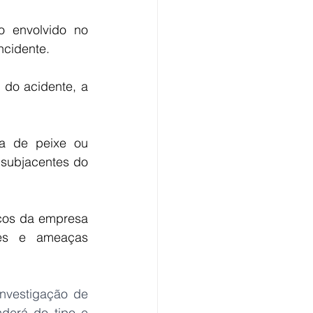
 envolvido no 
ncidente.
 do acidente, a 
 de peixe ou 
 subjacentes do 
acos da empresa 
es e ameaças 
vestigação de 
erá do tipo e 