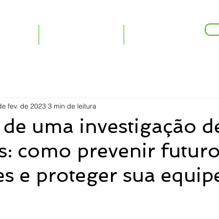
Redes Sociais:
Ac
ltoria
Treinamentos
Mais...
de fev. de 2023
3 min de leitura
 de uma investigação d
s: como prevenir futur
es e proteger sua equip