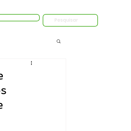
essar o Live Blog
e
os
e