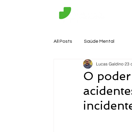
Consu
All Posts
Saúde Mental
Lucas Galdino
23 
O poder
acidente
incident