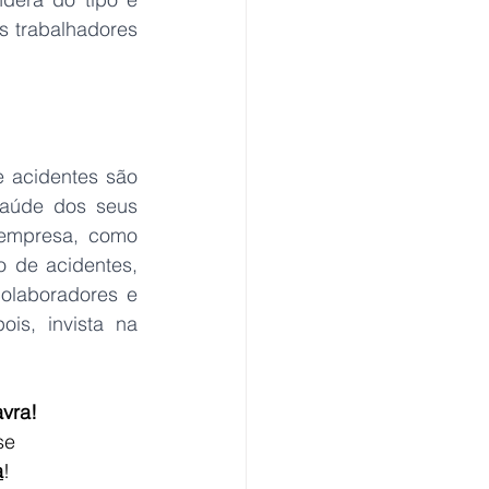
 trabalhadores 
 acidentes são 
saúde dos seus 
 empresa, como 
 de acidentes, 
laboradores e 
s, invista na 
vra! 
se 
a
!