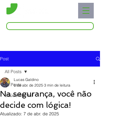
Acessar o Live Blog
Post
All Posts
Lucas Galdino
All Posts
6 de abr. de 2025
3 min de leitura
Na segurança, você não
Saúde Mental
decide com lógica!
Atualizado:
7 de abr. de 2025