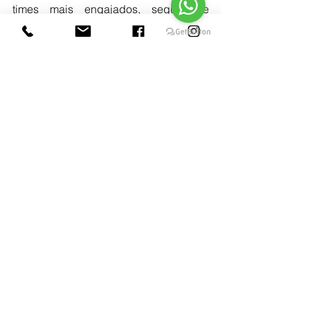
times mais engajados, seguros e 
produtivos.
Quando você cuida da mente, o 
comportamento muda e quando o 
comportamento muda, os resultados 
aparecem.
Se você quer transformar a cultura de 
segurança da sua empresa, comece 
entendendo que o risco começa na 
cabeça, e só termina quando a 
emoção for alinhada ao propósito.
Se esse conteúdo te fez refletir, 
compartilha com quem precisa 
despertar.