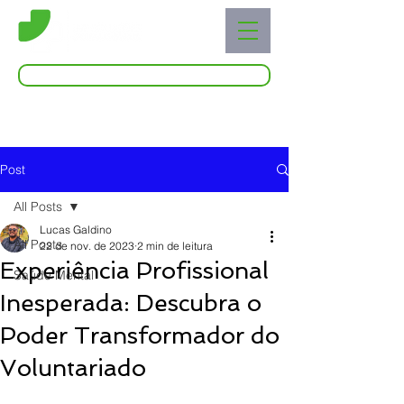
Acessar o Live Blog
Post
All Posts
Lucas Galdino
All Posts
22 de nov. de 2023
2 min de leitura
Experiência Profissional
Saúde Mental
Inesperada: Descubra o
Poder Transformador do
Voluntariado