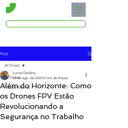
Acessar o Live Blog
Post
All Posts
Lucas Galdino
All Posts
21 de ago. de 2023
2 min de leitura
Além do Horizonte: Como
Saúde Mental
os Drones FPV Estão
Revolucionando a
Segurança no Trabalho