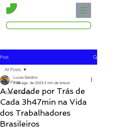
Acessar o Live Blog
Post
All Posts
Lucas Galdino
All Posts
7 de ago. de 2023
2 min de leitura
A Verdade por Trás de
Saúde Mental
Cada 3h47min na Vida
dos Trabalhadores
Brasileiros