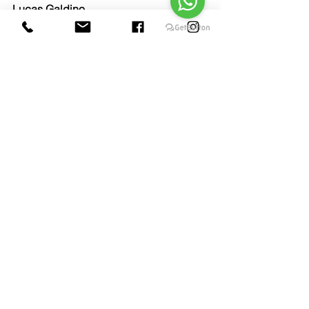
Lucas Galdino 
Engenheiro Consultor
A Verdade por Trás de Cada 3h47min na Vida dos Trabalhadores Brasileiros
A cada 3h47min morre um trabalhador no Brasil